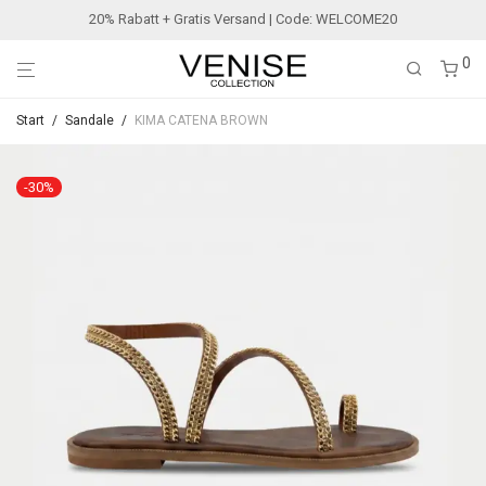
20% Rabatt + Gratis Versand | Code: WELCOME20
0
Start
/
Sandale
/
KIMA CATENA BROWN
-
30
%