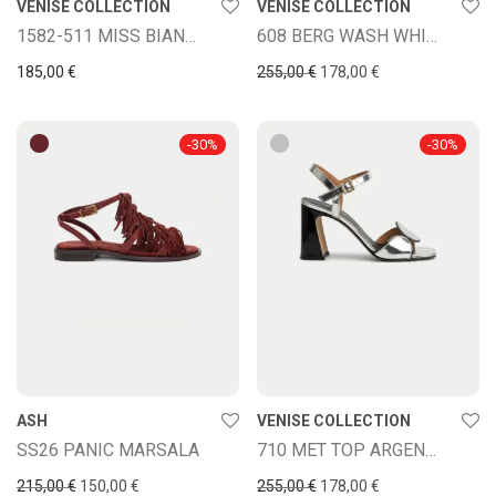
VENISE COLLECTION
VENISE COLLECTION
1582-511 MISS BIANCO
608 BERG WASH WHITE MILK
Ursprünglicher Preis war:
Aktueller Preis is
185,00
€
255,00
€
178,00
€
-
30
%
-
30
%
ASH
VENISE COLLECTION
SS26 PANIC MARSALA
710 MET TOP ARGENTO
Ursprünglicher Preis war: 215,00 €
Aktueller Preis ist: 150,00 €.
Ursprünglicher Preis war:
Aktueller Preis is
215,00
€
150,00
€
255,00
€
178,00
€