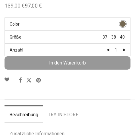
139,00
€
97,00
€
Ursprünglicher
Aktueller
Preis
Preis
war:
ist:
139,00 €
97,00 €.
Color
Größe
37
38
40
Anzahl
In den Warenkorb
Beschreibung
TRY IN STORE
Zusätzliche Informationen