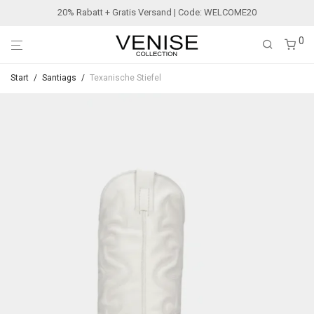
20% Rabatt + Gratis Versand | Code: WELCOME20
0
Start
/
Santiags
/
Texanische Stiefel