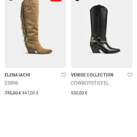
ELENA IACHI
VENISE COLLECTION
E3896
COWBOYSTIEFEL
Ursprünglicher Preis war: 745,00 €
Aktueller Preis ist: 447,00 €.
745,00
€
447,00
€
550,00
€