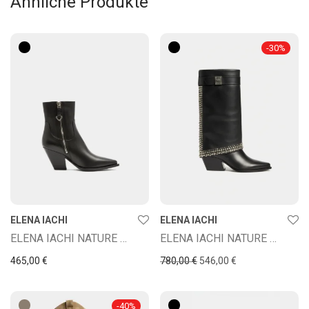
Ähnliche Produkte
-
30
%
ELENA IACHI
ELENA IACHI
ELENA IACHI NATURE NERO
ELENA IACHI NATURE NERO
Ursprünglicher Preis war:
Aktueller Preis is
465,00
€
780,00
€
546,00
€
-
40
%