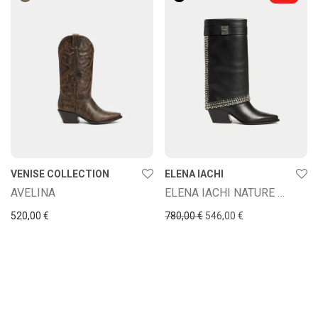
VENISE COLLECTION
ELENA IACHI
AVELINA
ELENA IACHI NATURE NERO
El precio original era: 780
El precio actual e
520,00
€
780,00
€
546,00
€