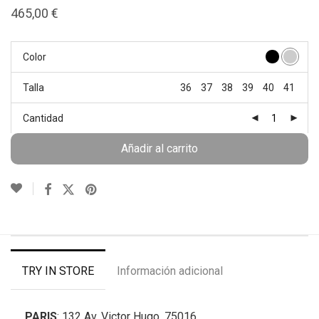
465,00
€
Color
Talla
36
37
38
39
40
41
Cantidad
Añadir al carrito
TRY IN STORE
Información adicional
PARIS
: 132 Av. Victor Hugo, 75016