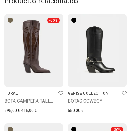
Productos relacionados
-
30
%
TORAL
VENISE COLLECTION
BOTA CAMPERA TALLORIA
BOTAS COWBOY
El precio original era: 595,00 €.
El precio actual es: 416,00 €.
595,00
€
416,00
€
550,00
€
-
30
%