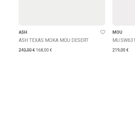
ASH
MOU
ASH TEXAS MOKA MOU DESERT
MU.SW631
Le prix initial était : 240,00 €.
Le prix actuel est : 168,00 €.
240,00
€
168,00
€
219,00
€