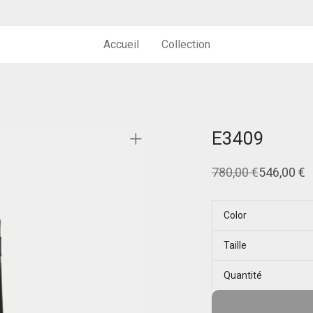
Accueil
Collection
E3409
780,00
€
546,00
€
Le
Le
prix
prix
initial
actuel
était :
est :
Color
780,00 €.
546,00 €.
Taille
Quantité