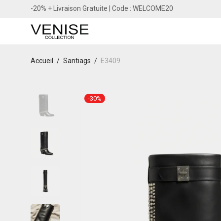
-20% + Livraison Gratuite | Code : WELCOME20
Accueil
/
Santiags
/
E3409
-
30
%