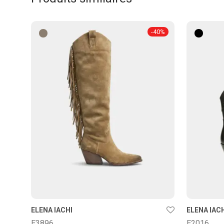
-
40
%
ELENA IACHI
ELENA IAC
E3896
E2016