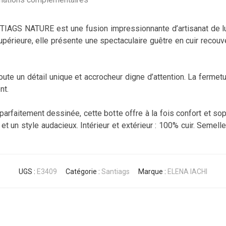
AGS NATURE est une fusion impressionnante d’artisanat de lu
é supérieure, elle présente une spectaculaire guêtre en cuir recou
ajoute un détail unique et accrocheur digne d’attention. La ferm
nt.
parfaitement dessinée, cette botte offre à la fois confort et s
 et un style audacieux. Intérieur et extérieur : 100% cuir. Semelle 
UGS :
E3409
Catégorie :
Santiags
Marque :
ELENA IACHI