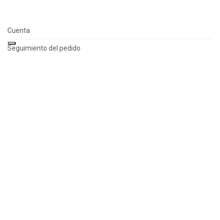
Cuenta
Filtrar
Seguimiento del pedido
Sobre nosotros
Política de privacidad
Términos y condiciones
Contact
English
Français
Deutsch
Español
Sus opciones de privacidad