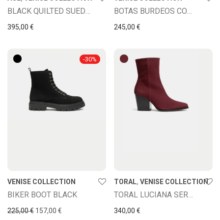
BLACK QUILTED SUEDE BOOTS.
BOTAS BURDEOS CON CREMALLERA FRONTAL
395,00
€
245,00
€
-
30
%
VENISE COLLECTION
TORAL
,
VENISE COLLECTION
BIKER BOOT BLACK
TORAL LUCIANA SERRAJE ANTEADO
El precio original era: 225,00 €.
El precio actual es: 157,00 €.
225,00
€
157,00
€
340,00
€