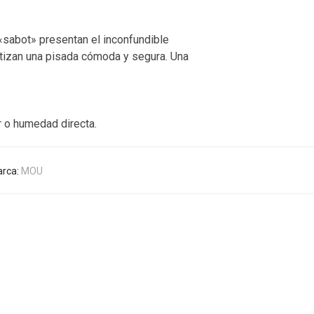
«sabot» presentan el inconfundible
antizan una pisada cómoda y segura. Una
r o humedad directa.
rca:
MOU