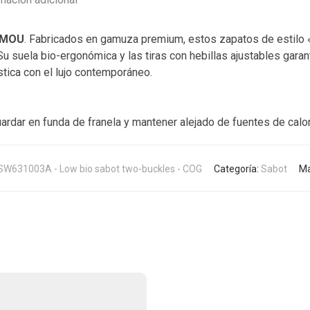
MOU
. Fabricados en gamuza premium, estos zapatos de estilo 
Su suela bio-ergonómica y las tiras con hebillas ajustables gar
stica con el lujo contemporáneo.
ardar en funda de franela y mantener alejado de fuentes de calo
W631003A - Low bio sabot two-buckles - COG
Categoría:
Sabot
Ma