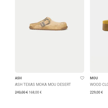
ASH
MOU
ASH TEXAS MOKA MOU DESERT
WOOD CLO
El precio original era: 240,00 €.
El precio actual es: 168,00 €.
240,00
€
168,00
€
229,00
€