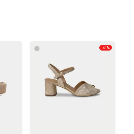
-
41
%