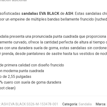
 sofisticadas
sandalias EVA BLACK
de
ASH
. Estas sandalias c
or un empeine de múltiples bandas bellamente fruncido (ruched
andalia presenta una pronunciada punta cuadrada que proporciona
mente curvado, ofrece la cantidad perfecta de altura al tiempo q
s con una duradera suela de goma, estas sandalias sin cordones 
r prenda, desde pantalones de sastre hasta tus vestidos de noch
e primera calidad con diseño fruncido
con moderna punta cuadrada
o de 2,55 pulgadas
0% cuero con suela de goma duradera
ot clean)
:
ASH EVA BLACK SS26-M-153478-001
Categoría:
Sandalia
Marca: