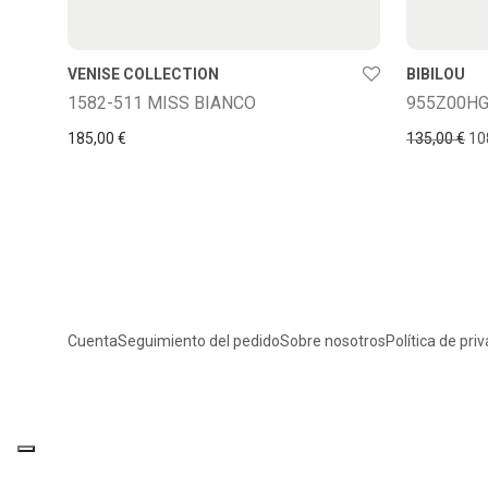
VENISE COLLECTION
BIBILOU
1582-511 MISS BIANCO
955Z00HG
El 
185,00
€
135,00
€
10
Cuenta
Seguimiento del pedido
Sobre nosotros
Política de pri