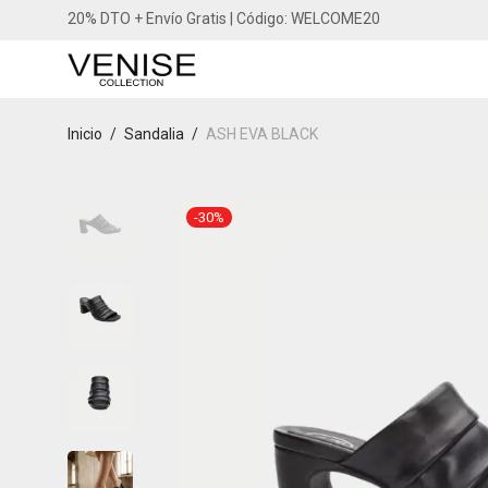
20% DTO + Envío Gratis | Código: WELCOME20
Inicio
/
Sandalia
/
ASH EVA BLACK
-
30
%