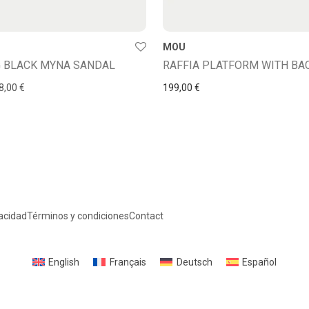
MOU
 BLACK MYNA SANDAL
precio original era: 135,00 €.
El precio actual es: 108,00 €.
8,00
€
199,00
€
vacidad
Términos y condiciones
Contact
English
Français
Deutsch
Español