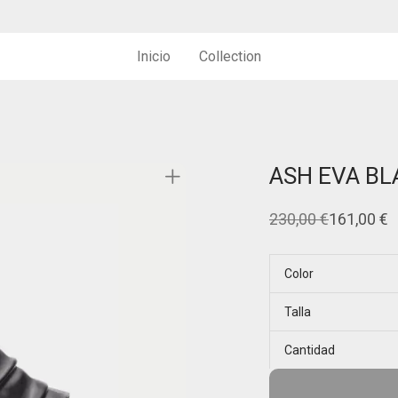
Inicio
Collection
ASH EVA BL
230,00
€
161,00
€
El
El
precio
precio
original
actual
era:
es:
Color
230,00 €.
161,00 €.
Talla
Cantidad