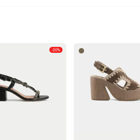
-
20
%