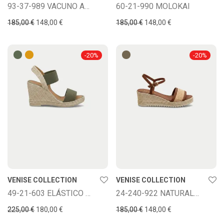
93-37-989 VACUNO APRICOT
60-21-990 MOLOKAI
185,00
€
148,00
€
185,00
€
148,00
€
-
20
%
-
20
%
VENISE COLLECTION
VENISE COLLECTION
49-21-603 ELÁSTICO BASE
24-240-922 NATURAL/VAQU
225,00
€
180,00
€
185,00
€
148,00
€