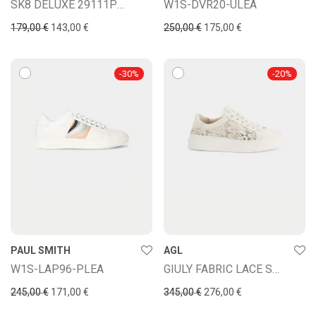
SK8 DELUXE 29111PP8
W1S-DVR20-ULEA
179,00
€
143,00
€
250,00
€
175,00
€
-
30
%
-
20
%
PAUL SMITH
AGL
W1S-LAP96-PLEA
GIULY FABRIC LACE SNEAKER
245,00
€
171,00
€
345,00
€
276,00
€