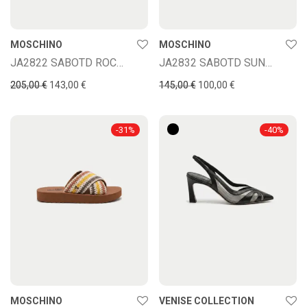
MOSCHINO
MOSCHINO
JA2822 SABOTD ROCCHETTO55
JA2832 SABOTD SUNNY
205,00
€
143,00
€
145,00
€
100,00
€
-
31
%
-
40
%
MOSCHINO
VENISE COLLECTION