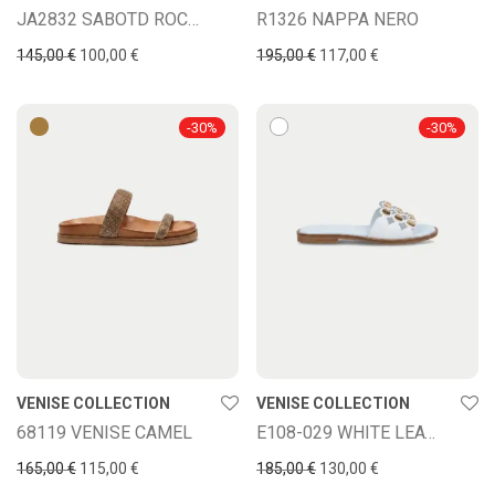
JA2832 SABOTD ROCCHETTOSS
R1326 NAPPA NERO
145,00
€
100,00
€
195,00
€
117,00
€
-
30
%
-
30
%
VENISE COLLECTION
VENISE COLLECTION
68119 VENISE CAMEL
E108-029 WHITE LEATHER
165,00
€
115,00
€
185,00
€
130,00
€