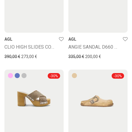
AGL
AGL
CLIO HIGH SLIDES COCOA
ANGIE SANDAL D660 GHIBLI-NERO
390,00
€
273,00
€
335,00
€
200,00
€
-
30
%
-
30
%