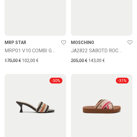
MRP STAR
MOSCHINO
MRP01 V.10 COMBI GOLD WHITE
JA2822 SABOTD ROCCHETTO CU
170,00
€
102,00
€
205,00
€
143,00
€
-
30
%
-
31
%