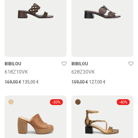
BIBILOU
BIBILOU
618Z10VK
628Z30VK
169,00
€
135,00
€
159,00
€
127,00
€
-
30
%
-
40
%