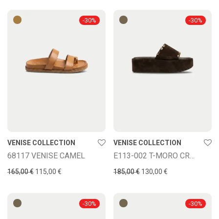
-
30
%
-
30
%
VENISE COLLECTION
VENISE COLLECTION
68117 VENISE CAMEL
E113-002 T-MORO CROSTA
165,00
€
115,00
€
185,00
€
130,00
€
-
30
%
-
30
%