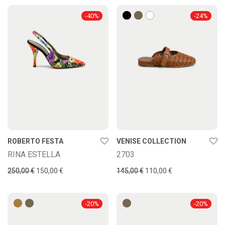
-
40
%
-
24
%
ROBERTO FESTA
VENISE COLLECTION
RINA ESTELLA
2703
250,00
€
150,00
€
145,00
€
110,00
€
-
20
%
-
20
%