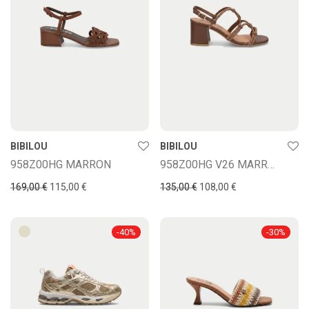
BIBILOU
BIBILOU
958Z00HG MARRON
958Z00HG V26 MARRON
169,00
€
115,00
€
135,00
€
108,00
€
-
40
%
-
30
%