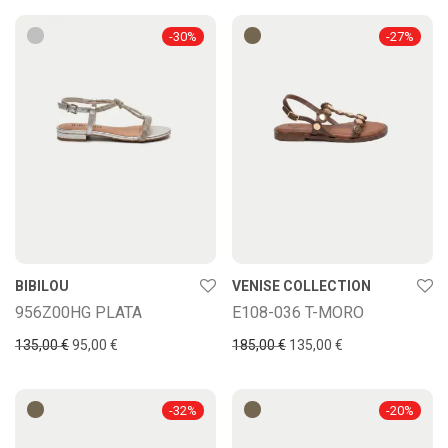
-
30
%
-
27
%
BIBILOU
VENISE COLLECTION
956Z00HG PLATA
E108-036 T-MORO
135,00
€
95,00
€
185,00
€
135,00
€
-
32
%
-
20
%