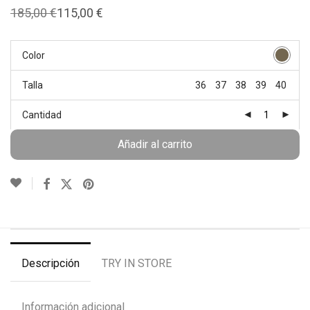
185,00
€
115,00
€
El
El
precio
precio
original
actual
era:
es:
Color
185,00 €.
115,00 €.
Talla
36
37
38
39
40
Cantidad
Añadir al carrito
Descripción
TRY IN STORE
Información adicional