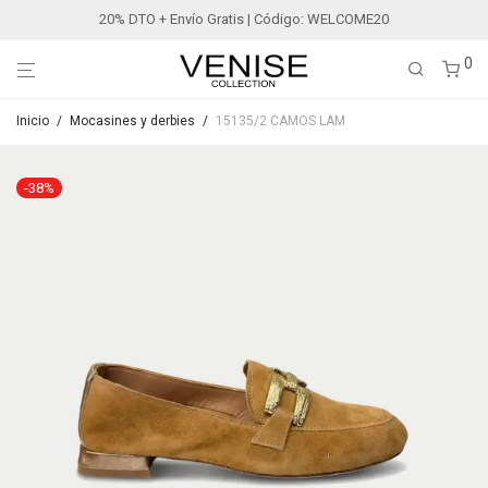
20% DTO + Envío Gratis | Código: WELCOME20
0
Inicio
/
Mocasines y derbies
/
15135/2 CAMOS LAM
-
38
%