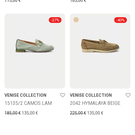
175,00
€
165,00
€
-
27
%
-
40
%
VENISE COLLECTION
VENISE COLLECTION
15135/2 CAMOS LAM
2042 HYMALAYA BEIGE
El precio original era: 185,00 €.
El precio actual es: 135,00 €.
El precio original era: 225
El precio actual e
185,00
€
135,00
€
225,00
€
135,00
€