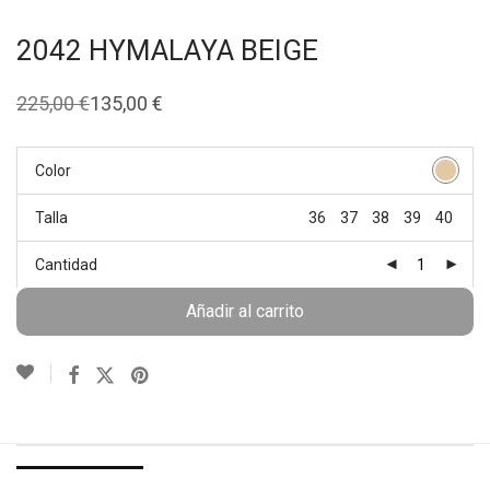
2042 HYMALAYA BEIGE
225,00
€
135,00
€
El
El
precio
precio
original
actual
era:
es:
Color
225,00 €.
135,00 €.
Talla
36
37
38
39
40
Cantidad
Añadir al carrito